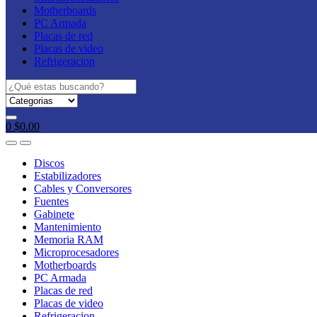
Motherboards
PC Armada
Placas de red
Placas de video
Refrigeracion
Search
for:
0
$
0.00
Discos
Estabilizadores
Cables y Conversores
Fuentes
Gabinete
Mantenimiento
Memoria RAM
Microprocesadores
Motherboards
PC Armada
Placas de red
Placas de video
Refrigeracion