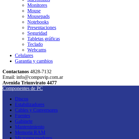
Monitores
Mouse
Mousepads
Notebooks
Presentaciones
Seguridad
Tabletas gráficas
Teclado
Webcams
Celulares
Garantia y cambios
Contactanos
4828-7132
Email: info@compuvip.com.ar
Avenida Triunvirato 4477
Componentes de PC
Discos
Estabilizadores
Cables y Conversores
Fuentes
Gabinete
Mantenimiento
Memoria RAM
Microprocesadores