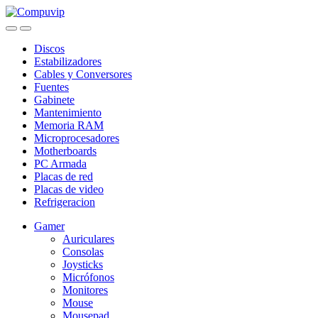
Skip
Skip
to
to
navigation
content
Discos
Estabilizadores
Cables y Conversores
Fuentes
Gabinete
Mantenimiento
Memoria RAM
Microprocesadores
Motherboards
PC Armada
Placas de red
Placas de video
Refrigeracion
Gamer
Auriculares
Consolas
Joysticks
Micrófonos
Monitores
Mouse
Mousepad