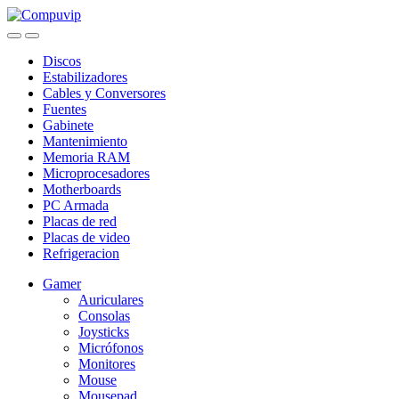
Skip
Skip
to
to
navigation
content
Discos
Estabilizadores
Cables y Conversores
Fuentes
Gabinete
Mantenimiento
Memoria RAM
Microprocesadores
Motherboards
PC Armada
Placas de red
Placas de video
Refrigeracion
Gamer
Auriculares
Consolas
Joysticks
Micrófonos
Monitores
Mouse
Mousepad