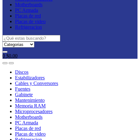
Motherboards
PC Armada
Placas de red
Placas de video
Refrigeracion
Search
for:
0
$
0.00
Discos
Estabilizadores
Cables y Conversores
Fuentes
Gabinete
Mantenimiento
Memoria RAM
Microprocesadores
Motherboards
PC Armada
Placas de red
Placas de video
Refrigeracion