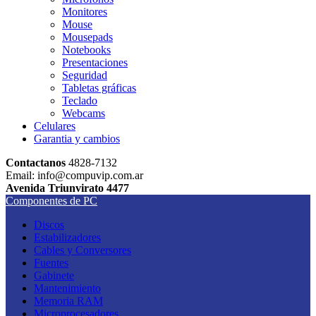
Monitores
Mouse
Mousepads
Notebooks
Presentaciones
Seguridad
Tabletas gráficas
Teclado
Webcams
Celulares
Garantia y cambios
Contactanos
4828-7132
Email: info@compuvip.com.ar
Avenida Triunvirato 4477
Componentes de PC
Discos
Estabilizadores
Cables y Conversores
Fuentes
Gabinete
Mantenimiento
Memoria RAM
Microprocesadores