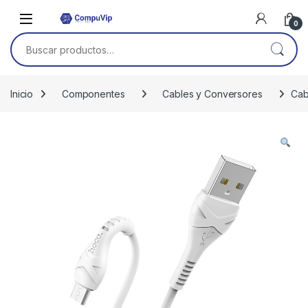
Skip to navigation
Skip to content
0
Buscar por:
Inicio
Componentes
Cables y Conversores
Cab